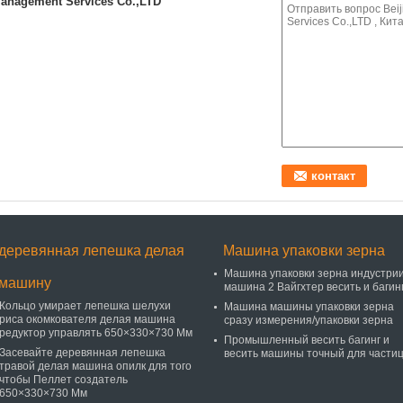
anagement Services Co.,LTD
деревянная лепешка делая
Машина упаковки зерна
Машина упаковки зерна индустрии
машину
машина 2 Вайгхтер весить и багин
Кольцо умирает лепешка шелухи
Машина машины упаковки зерна
риса окомкователя делая машина
сразу измерения/упаковки зерна
редуктор управлять 650×330×730 Мм
Промышленный весить багинг и
Засевайте деревянная лепешка
весить машины точный для части
травой делая машина опилк для того
чтобы Пеллет создатель
650×330×730 Мм