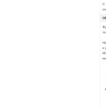
С 
ох
O
Фу
то
На
и 
Ин
ка