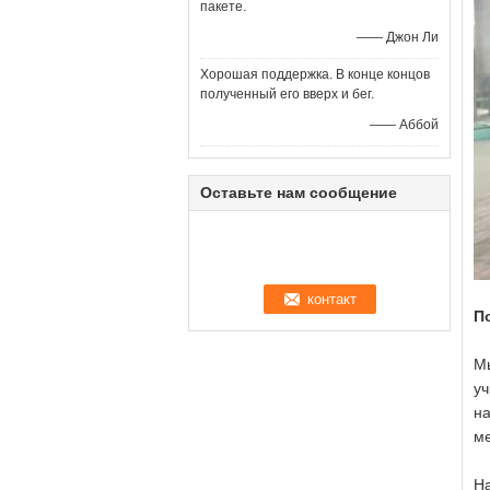
пакете.
—— Джон Ли
Хорошая поддержка. В конце концов
полученный его вверх и бег.
—— Аббой
Оставьте нам сообщение
П
Мы
уч
на
м
На