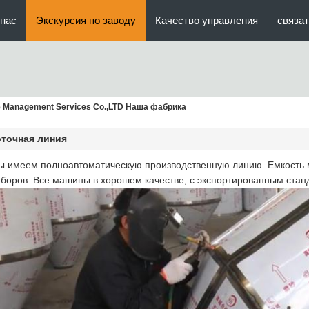
нас
Экскурсия по заводу
Качество управления
связат
ise Management Services Co.,LTD Наша фабрика
оточная линия
ы имеем полноавтоматическую производственную линию. Емкость 
боров.
Все машины в хорошем качестве, с экспортированным стан