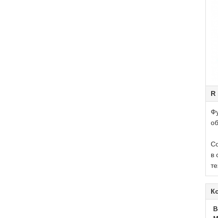
R 
Ф
об
Со
в 
те
К
B