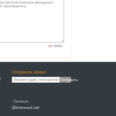
(
0
/ 3000)
Отправить запрос
/
Отправить
г
Ситемап
|
ц
Мобильный сайт