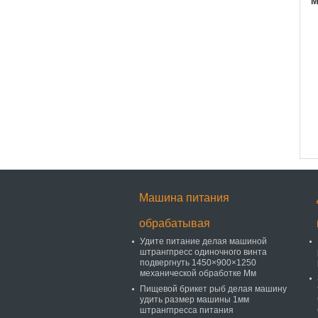
M
Машина питания
обрабатывая
Удите питание делая машиной
штрангпресс одиночного винта
подвергнуть 1450×900×1250
механической обработке Мм
Пищевой брикет рыб делая машину
удить размер машины 1мм
штрангпресса питания