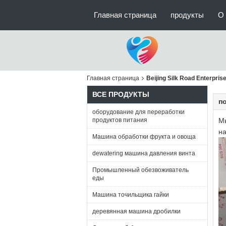
Главная страница
продукты
О 
Главная страница
Beijing Silk Road Enterpr
ВСЕ ПРОДУКТЫ
п
оборудование для переработки
продуктов питания
М
на
Машина обработки фрукта и овоща
dewatering машина давления винта
Промышленный обезвоживатель
еды
Машина точильщика гайки
деревянная машина дробилки