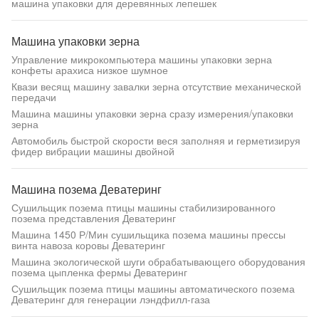
машина упаковки для деревянных лепешек
Машина упаковки зерна
Управление микрокомпьютера машины упаковки зерна
конфеты арахиса низкое шумное
Квази весящ машину завалки зерна отсутствие механической
передачи
Машина машины упаковки зерна сразу измерения/упаковки
зерна
Автомобиль быстрой скорости веся заполняя и герметизируя
фидер вибрации машины двойной
Машина позема Деватеринг
Сушильщик позема птицы машины стабилизированного
позема представления Деватеринг
Машина 1450 Р/Мин сушильщика позема машины прессы
винта навоза коровы Деватеринг
Машина экологической шуги обрабатывающего оборудования
позема цыпленка фермы Деватеринг
Сушильщик позема птицы машины автоматического позема
Деватеринг для генерации лэндфилл-газа