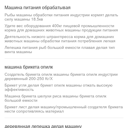
Машина питания обрабатывая
Рыбы машины обработки питания индустрии кормят делать
силу машины 18.5кв
Удите вес оборудования 400кг пищевой промышленности
корма для домашних животных машины продукции питания
Деятельность низкого штрангпресса корма для домашних
животных машины обработки питания потребления легкая
Лепешка питания рыб большой емкости плавая делая тип
винта машины
машина брикета опилк
Создатель брикета опилк машины брикета опилк индустрии
деревянный 200-250 Кг/Х
Брикет угля делая брикет опилк машины отжать высокую
эффективность
Машина брикета шелухи риса машины брикета опилк
большой емкости
Брикет лист делая машину/промышленный создателя брикета
нести сопротивляясь материал
деревянная лепешка делая машину