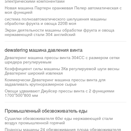
электрическими компонентами
Новая машина Партерн оранжевая Пелер автоматическая с
моя функцией
система полноавтоматического шелушения машины
обработки фрукта и овоща 220В моя
Экран деятельности машины обработки фрукта и овоща
нержавеющей стали 304 английский
dewatering машина давления винта
Деватеринг машина прессы винта 304СС с размером сетки
шредера регулируемым
Коэффициент силы машины 3Кв регулируемой шуги весны
Деватеринг широкий извлекая
Коммерчески Деватеринг машина прессы винта для
задавливать крупноразмерное сырье
Овощи удваивают Джуйсер прессы винта с 2 функциями
1700*500*800 мм
Промышленный обезвоживатель еды
Сушилки обезвоживателя 60кг еды нержавеющей стали
воздух промышленной горячий
Подносы машины 24 обезвоживания плода обезвоживателя