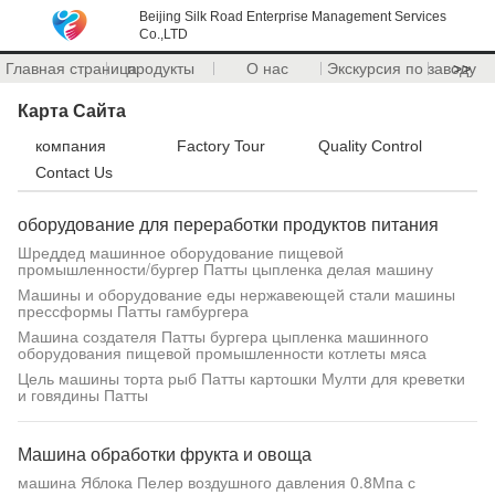
Beijing Silk Road Enterprise Management Services
Co.,LTD
Главная страница
продукты
О нас
Экскурсия по заводу
>>
Карта Сайта
компания
Factory Tour
Quality Control
Contact Us
оборудование для переработки продуктов питания
Шреддед машинное оборудование пищевой
промышленности/бургер Патты цыпленка делая машину
Машины и оборудование еды нержавеющей стали машины
прессформы Патты гамбургера
Машина создателя Патты бургера цыпленка машинного
оборудования пищевой промышленности котлеты мяса
Цель машины торта рыб Патты картошки Мулти для креветки
и говядины Патты
Машина обработки фрукта и овоща
машина Яблока Пелер воздушного давления 0.8Мпа с