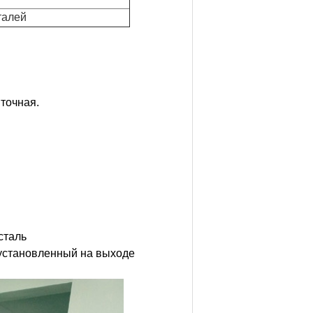
талей
точная.
сталь
 установленный на выходе