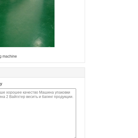
ing machine
у