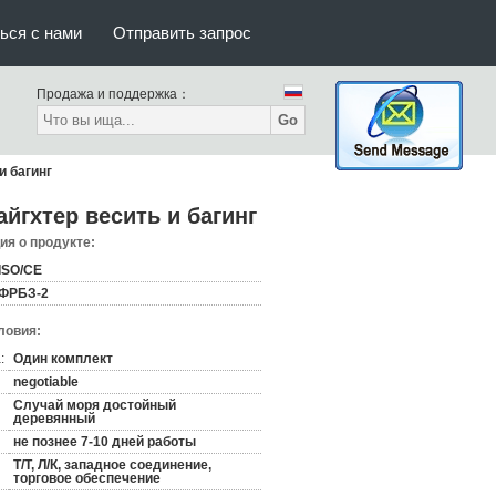
ься с нами
Отправить запрос
Продажа и поддержка：
Go
и багинг
йгхтер весить и багинг
я о продукте:
ISO/CE
ФРБЗ-2
ловия:
:
Один комплект
negotiable
Случай моря достойный
деревянный
не познее 7-10 дней работы
Т/Т, Л/К, западное соединение,
торговое обеспечение