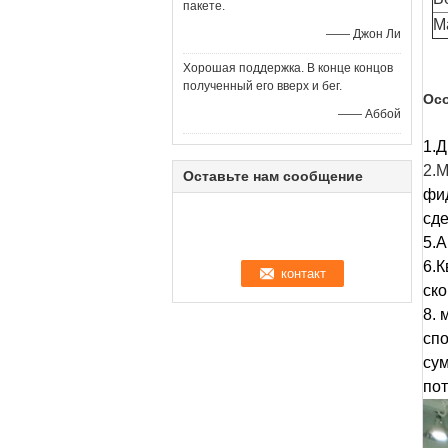
пакете.
М
—— Джон Ли
Хорошая поддержка. В конце концов
полученный его вверх и бег.
Ос
—— Аббой
1.Д
2.
Оставьте нам сообщение
фи
сде
5.А
6.К
ско
8. 
спо
сум
пот