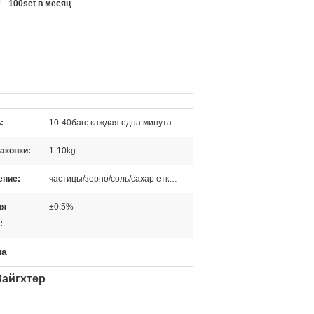
:
100set в месяц
:
10-40багс каждая одна минута
аковки:
1-10kg
ение:
частицы/зерно/соль/сахар етк…
яя
±0.5%
:
на
Вайгхтер