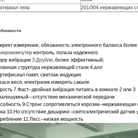
атериал тела
201/304 нержавеющих с
обенности
ирект измерение, обязанность электронного баланса более 
Микрокомпутер
контроль, польза надежного
дер вибрации
3.Доубле
, более эффективный;
ланная структура нержавеющей стали 4.алл
ртифисиал пакет, светлая индукция
васи веся, електрноик измерять сакале
рость 7.Фаст--двойная вибрация питаясь в комнате 2 или 3
малошумный---отсутствие механической передачи
собность 9.Стронг сопротивляться корозии--нержавеющая 
ка 10.Но отсутствие дишаринг--светоэлектрический датчик
ребление 11.Лесс--низкая мощность