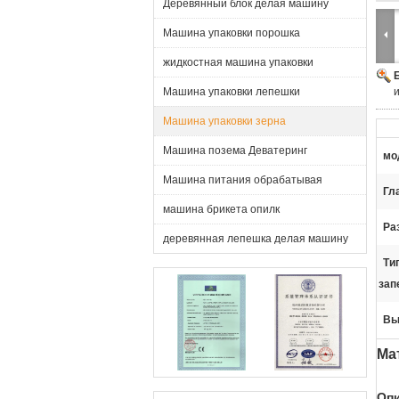
Деревянный блок делая машину
Машина упаковки порошка
жидкостная машина упаковки
Машина упаковки лепешки
Машина упаковки зерна
Машина позема Деватеринг
мо
Машина питания обрабатывая
Гл
машина брикета опилк
Ра
деревянная лепешка делая машину
Ти
зап
Вы
Ма
Оп