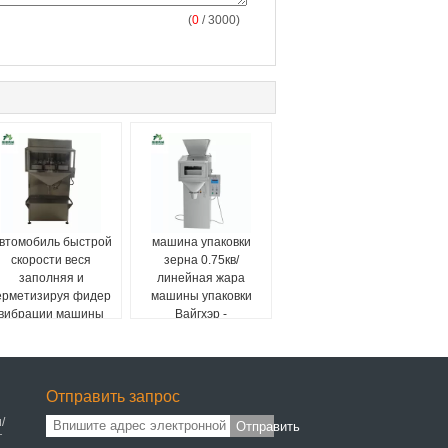
(
0
/ 3000)
втомобиль быстрой
машина упаковки
скорости веся
зерна 0.75кв/
заполняя и
линейная жара
ерметизируя фидер
машины упаковки
вибрации машины
Вайгхэр -
двойной
запечатывание
Отправить запрос
/
Отправить
г