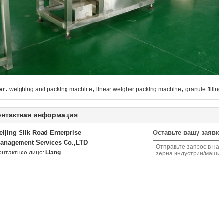
,
,
ег:
weighing and packing machine
linear weigher packing machine
granule fill
онтактная информация
eijing Silk Road Enterprise
Оставьте вашу заявк
anagement Services Co.,LTD
онтактное лицо:
Liang