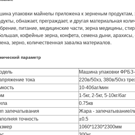
шина упаковки майнелы приложена к зерненым продуктам,
дукты, обнажает, преграждает, и другая материальная колич
брение, питание, медицинские части, зерна медицины, сти
ольшая, кофейные зерна, конфета, семена дыни, арахисы, 
ена, зерно, количественная завалка материалов.
нический параметр
одель
Машина упаковки ФРБЗ
апряжение тока
220в/50хз, 380в/50хз тр
мкость
10-40баг/мин
ом
1-5кг, 2-5кг, 5-10кг/баг
ила
0.75кв
ип запечатывания
Жара - запечатывание/л
аполняя точность
±0.5
азмер
1060*1230*2300мм
ес
300кг