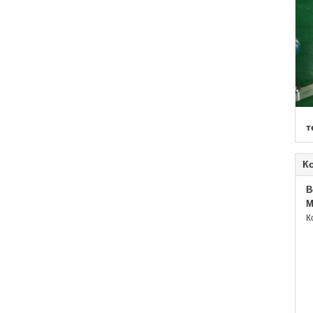
т
К
B
M
К