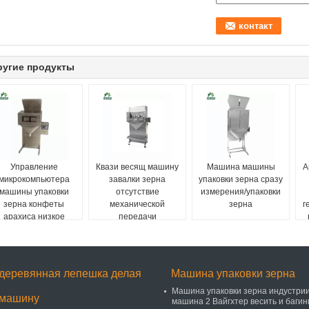
ругие продукты
Управление
Квази весящ машину
Машина машины
А
микрокомпьютера
завалки зерна
упаковки зерна сразу
машины упаковки
отсутствие
измерения/упаковки
зерна конфеты
механической
зерна
г
арахиса низкое
передачи
шумное
деревянная лепешка делая
Машина упаковки зерна
Машина упаковки зерна индустрии
машину
машина 2 Вайгхтер весить и багин