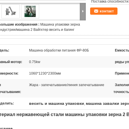
Поставка способности
контакт
Большие изображения :
Машина упаковки зерна
индустрии/машина 2 Вайгхтер весить и багинг
дель:
Машина обработки питания ФР-80Б
Емкость
авный мотор:
0.75kw
ряды уп
змерности:
1060*1230*2300мм
Примен
п
Жара - запечатывание/линия запечатывание
Заполн
ечатывания:
точность
весить и машина упаковки
машина завалки зер
делить:
,
териал нержавеющей стали машины упаковки зерна 2 
исание