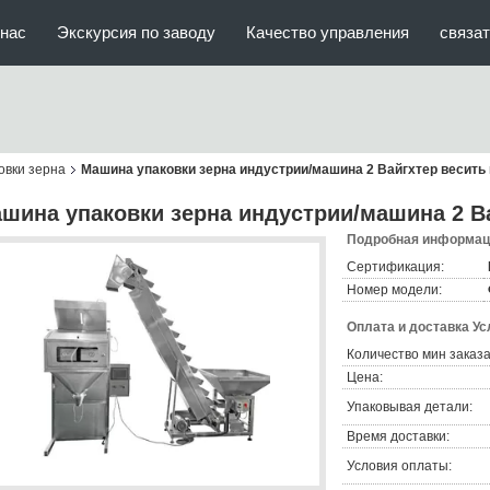
нас
Экскурсия по заводу
Качество управления
связат
овки зерна
Машина упаковки зерна индустрии/машина 2 Вайгхтер весить 
шина упаковки зерна индустрии/машина 2 Ва
Подробная информаци
Сертификация:
Номер модели:
Оплата и доставка Ус
Количество мин заказа
Цена:
Упаковывая детали:
Время доставки:
Условия оплаты: