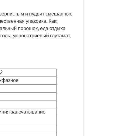
 зернистым и пудрит смешанные
ественная упаковка. Как:
ральный порошок, еда отдыха
соль, мононатриевый глутамат,
-2
ехфазное
иния запечатывание