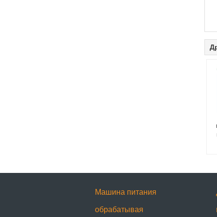
Д
Машина питания
обрабатывая