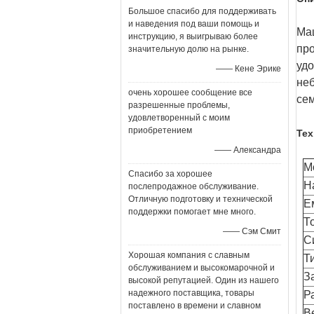
Большое спасибо для поддерживать
и наведения под ваши помощь и
Ма
инструкцию, я выигрываю более
про
значительную долю на рынке.
удо
—— Кене Эрике
неб
очень хорошее сообщение все
сем
разрешенные проблемы,
удовлетворенный с моим
приобретением
Тех
—— Александра
М
Спасибо за хорошее
Н
послепродажное обслуживание.
Отличную подготовку и технической
Е
поддержки помогает мне много.
Т
—— Сэм Смит
С
Хорошая компания с славным
Т
обслуживанием и высокомарочной и
З
высокой репутацией. Один из нашего
надежного поставщика, товары
Р
поставлено в времени и славном
В