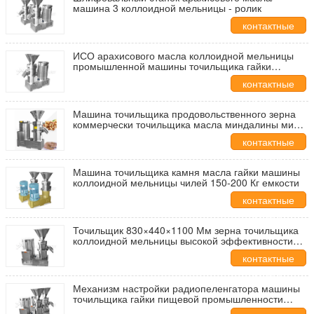
машина 3 коллоидной мельницы - ролик
контактные
данные
ИСО арахисового масла коллоидной мельницы
промышленной машины точильщика гайки
вертикальный
контактные
данные
Машина точильщика продовольственного зерна
коммерчески точильщика масла миндалины мини
7,5 Кв
контактные
данные
Машина точильщика камня масла гайки машины
коллоидной мельницы чилей 150-200 Кг емкости
контактные
данные
Точильщик 830×440×1100 Мм зерна точильщика
коллоидной мельницы высокой эффективности
электрический
контактные
данные
Механизм настройки радиопеленгатора машины
точильщика гайки пищевой промышленности
перезаряжаемые регулируемый поворачивает