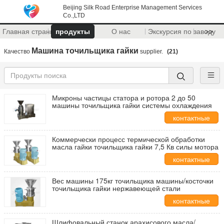
Beijing Silk Road Enterprise Management Services
Co.,LTD
Главная страница
продукты
О нас
Экскурсия по заводу
>>
Машина точильщика гайки
Качество
supplier.
(21)
Микроны частицы статора и ротора 2 до 50
машины точильщика гайки системы охлаждения
контактные
данные
Коммерчески процесс термической обработки
масла гайки точильщика гайки 7,5 Кв силы мотора
контактные
данные
Вес машины 175кг точильщика машины/косточки
точильщика гайки нержавеющей стали
контактные
данные
Шлифовальный станок арахисового масла/