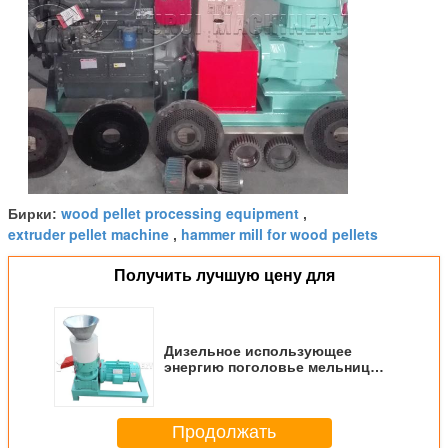
wood pellet processing equipment
Бирки:
,
extruder pellet machine
hammer mill for wood pellets
,
Получить лучшую цену для
Дизельное использующее
энергию поголовье мельницы
лепешки кормит гарантию 1
года машины лепешки низко
шумную
Продолжать