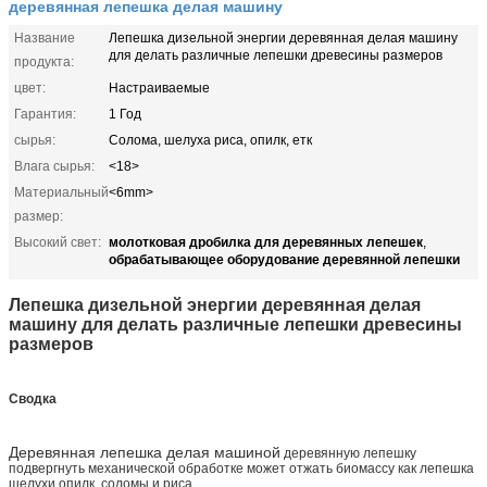
деревянная лепешка делая машину
Название
Лепешка дизельной энергии деревянная делая машину
для делать различные лепешки древесины размеров
продукта:
цвет:
Настраиваемые
Гарантия:
1 Год
сырья:
Солома, шелуха риса, опилк, етк
Влага сырья:
<18>
Материальный
<6mm>
размер:
молотковая дробилка для деревянных лепешек
Высокий свет:
,
обрабатывающее оборудование деревянной лепешки
Лепешка дизельной энергии деревянная делая
машину для делать различные лепешки древесины
размеров
Сводка
Деревянная лепешка делая машиной
деревянную лепешку
подвергнуть механической обработке может отжать биомассу как лепешка
шелухи опилк, соломы и риса.