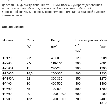
Деревянный диаметр лепешки от 6-10мм, плоский умирает деревянная
машина лепешки обычно для домашней пользы или небольшой
деревянной фабрики лепешки с преимуществом вклада большой емкости
и низкой цены.
Спецификация
Модель
Сила
Выход
Плоский умирает
Разме
Дя.
(кв)
(кг/х)
(мм)
(мм)
ФР120
2,2
40-60
120
650*3
ФР200
7,5
110-140
200
960* 5
ФР300А
15
220-280
300
1290*
ФР300Б
18,5
250-300
300
1330* 
ФР350А
22
300-360
350
1270*
ФР400
30
400-500
400
1400* 
ФР500
55
700-800
500
1700* 
ФР600
90
1200-1300
600
2100* 
ФР700
132
1700-1800
700
2400* 
1870