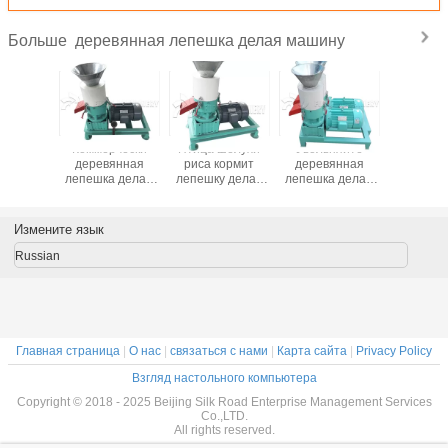
деревянная лепешка делая машину
Больше
берегающая
Коммерчески
Птица шелухи
Увольняйте
Лепе
янная
деревянная
риса кормит
деревянная
индус
а делая
лепешка делая
лепешку делая
лепешка делая
деревя
иной
машину таблетки
машину 200мм
машину/большую
делая м
янную
из горючег
умирает
емкость
вертика
ель
биомассы
аттестация ИСО
плоскими умрите
кольцо у
Измените язык
дственной
машины
КЭ диаметра
машина лепешки
мельн
КИ-200
лепе
Russian
ешки
пита
Главная страница
|
О нас
|
связаться с нами
|
Карта сайта
|
Privacy Policy
Взгляд настольного компьютера
Copyright © 2018 - 2025 Beijing Silk Road Enterprise Management Services
Co.,LTD.
All rights reserved.