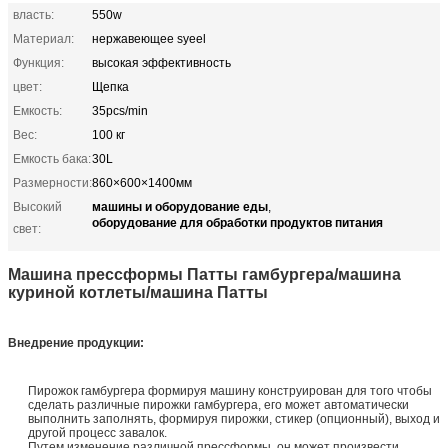
власть:
550w
Материал:
нержавеющее syeel
Функция:
высокая эффективность
цвет:
Щепка
Емкость:
35pcs/min
Вес:
100 кг
Емкость бака:
30L
Размерности:
860×600×1400мм
машины и оборудование еды
Высокий
,
оборудование для обработки продуктов питания
свет:
Машина прессформы Патты гамбургера/машина
куриной котлеты/машина Патты
Внедрение продукции
:
Пирожок гамбургера формируя машину конструирован для того чтобы
сделать различные пирожки гамбургера, его может автоматически
выполнить заполнять, формируя пирожки, стикер (опционный), выход и
другой процесс завалок.
Путем изменение различной прессформы, он может произвести