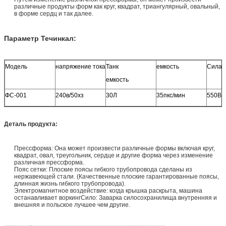
различные продукты форм как круг, квадрат, триангулярный, овальный,
в форме сердц и так далее.
Параметр Течинкал:
Модель
напряжение тока
Танк
емкость
Сила
емкость
ФС-001
240в/50хз
30Л
35пкс/мин
550В
Деталь продукта:
Прессформа: Она может произвести различные формы включая круг,
квадрат, овал, треугольник, сердце и другие
форма через изменение
различная прессформа.
Пояс сетки: Плоские поясы гибкого трубопровода сделаны из
нержавеющей стали. (Качественные плоские гарантированные поясы,
длинная жизнь гибкого трубопровода).
Электромагнитное воздействие: когда крышка раскрыта, машина
останавливает воркингСило: Заварка силосохранилища внутренняя и
внешняя и польское лучшее чем другие.