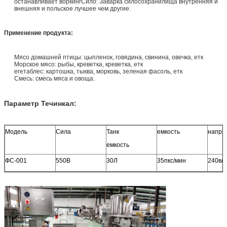
останавливает воркингСило: Заварка силосохранилища внутренняя и
внешняя и польское лучшее чем другие.
Применение
продукта
:
Мясо домашней птицы: цыпленок, говядина, свинина, овечка, етк
Морское мясо: рыбы, креветка, креветка, етк
егетаблес: картошка, тыква, морковь, зеленая фасоль, етк
Смесь: смесь мяса и овоща.
Параметр Течинкал:
Модель
Сила
Танк
емкость
напря
емкость
ФС-001
550В
30Л
35пкс/мин
240в/5