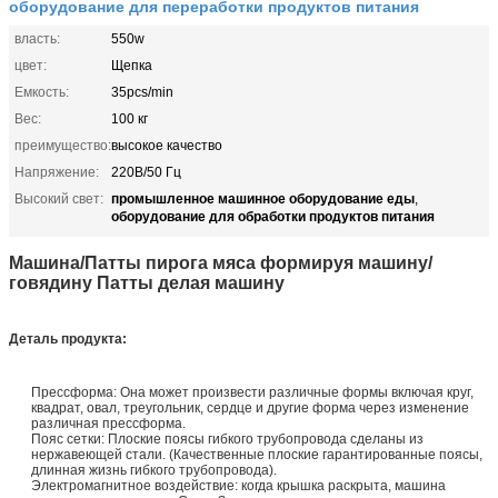
оборудование для переработки продуктов питания
власть:
550w
цвет:
Щепка
Емкость:
35pcs/min
Вес:
100 кг
преимущество:
высокое качество
Напряжение:
220В/50 Гц
промышленное машинное оборудование еды
Высокий свет:
,
оборудование для обработки продуктов питания
Машина/Патты пирога мяса формируя машину/
говядину Патты делая машину
Деталь продукта:
Прессформа: Она может произвести различные формы включая круг,
квадрат, овал, треугольник, сердце и другие
форма через изменение
различная прессформа.
Пояс сетки: Плоские поясы гибкого трубопровода сделаны из
нержавеющей стали. (Качественные плоские гарантированные поясы,
длинная жизнь гибкого трубопровода).
Электромагнитное воздействие: когда крышка раскрыта, машина