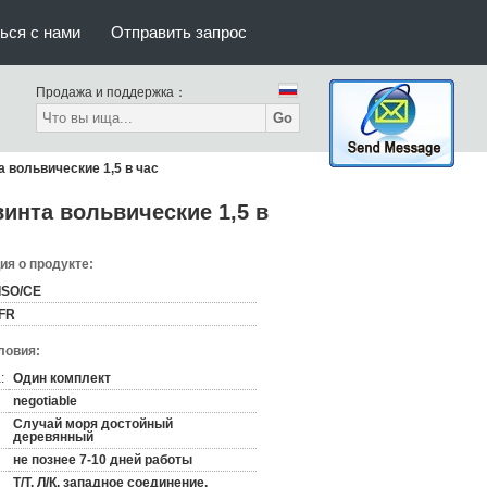
ься с нами
Отправить запрос
Продажа и поддержка：
Go
вольвические 1,5 в час
нта вольвические 1,5 в
я о продукте:
ISO/CE
FR
ловия:
:
Один комплект
negotiable
Случай моря достойный
деревянный
не познее 7-10 дней работы
Т/Т, Л/К, западное соединение,