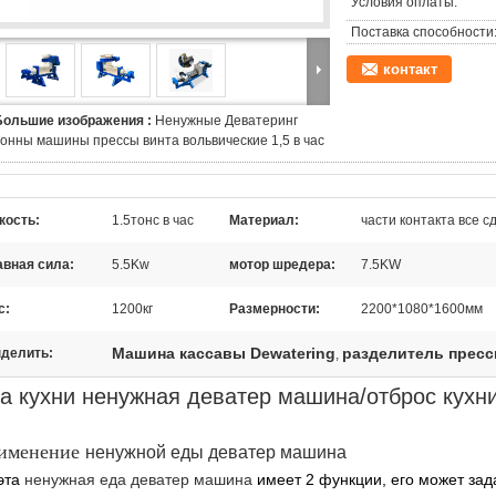
Условия оплаты:
Поставка способности
контакт
Большие изображения :
Ненужные Деватеринг
тонны машины прессы винта вольвические 1,5 в час
кость:
1.5тонс в час
Материал:
части контакта все 
авная сила:
5.5Kw
мотор шредера:
7.5KW
с:
1200кг
Размерности:
2200*1080*1600мм
Машина кассавы Dewatering
разделитель пресс
делить:
,
а кухни ненужная деватер машина/отброс кухн
именение
ненужной еды деватер машина
эта
ненужная еда деватер машина
имеет 2 функции, его может за