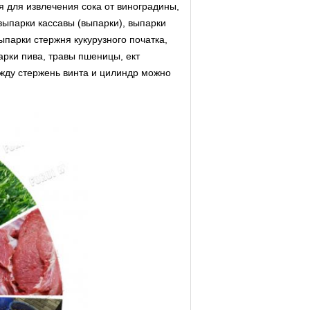
я для извлечения сока от виноградины,
выпарки кассавы (выпарки), выпарки
парки стержня кукурузного початка,
арки пива, травы пшеницы, ект
жду стержень винта и цилиндр можно