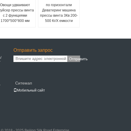
Овощи удваивают
по горизонтали
уйсер прессы винта
Деватеринг машина
с 2 функциями
прессы винта 3Кв 200-
1700*500*800 мм
500 Кг/Х емкости
Отправить запрос
/
Отправить
г
Ситемап
|
ц
Мобильный сайт
2018 - 2025 Beijing Silk Road Enterprise