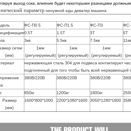
улируя выход сока, влияние будет некоторыми разницами должны
хнический параметр
ненужной еды деватер машина
дель
ФС-П0.5
ФС-П1.5
ФС-П3
ФС-
ецификация
0.5Т
1.5Т
3Т
5Т
ла
3кв
5.5кв
7.5кв
11к
азмер сетки
1мм
1мм
1мм
(мм)
(регулируемый)
(регулируемый)
(регулируемый)
(р
териал
нержавеющая сталь 304 для подвеса контактирует час
подгонянный для того чтобы быть всей нержавеющей 
пряжение
380В/220В
380В/220В
380В/220В
380
ка
с
850кг
1200кг
1800кг
255
Размер
1600*800*1000
2200*1080*1600
3050*1280*1800
358
(мм)