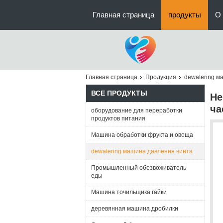
Главная страница
продукты
О 
Главная страница
Продукция
dewatering м
ВСЕ ПРОДУКТЫ
Не
ча
оборудование для переработки
продуктов питания
Машина обработки фрукта и овоща
dewatering машина давления винта
Промышленный обезвоживатель
еды
Машина точильщика гайки
деревянная машина дробилки