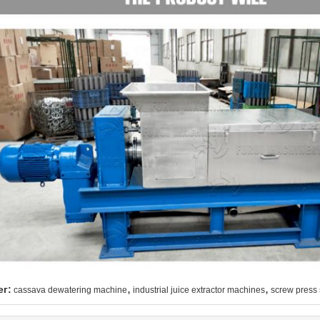
,
,
ег:
cassava dewatering machine
industrial juice extractor machines
screw press 