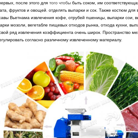
первых, после этого для
того чтобы
быть соком, им соответствующа
ата, фруктов и овощей. отделять выпарки и сок.
Также костюм для 
савы Вьетнама извлечения кофе, отрубей пшеницы, выпарки сои, вы
арки мозоли, вегетабле пищевых отходов рынка, отхода кухни, вып
 свой ряд извлечения коэффициента очень широк. Пространство ме
егулировать согласно различному извлеченному материалу.