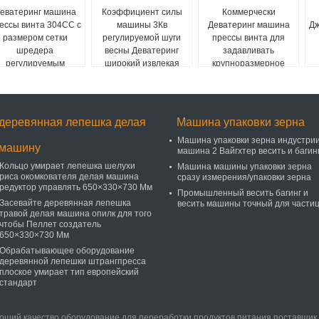
еватеринг машина
Коэффициент силы
Коммерчески
ессы винта 304СС с
машины 3Кв
Деватеринг машина
Дж
размером сетки
регулируемой шуги
прессы винта для
шредера
весны Деватеринг
задавливать
регулируемым
широкий извлекая
крупноразмерное
сырье
деревянная лепешка делая
Машина упаковки зерна
Машина упаковки зерна индустрии
машину
машина 2 Вайгхтер весить и багин
Кольцо умирает лепешка шелухи
Машина машины упаковки зерна
риса окомкователя делая машина
сразу измерения/упаковки зерна
редуктор управлять 650×330×730 Мм
Промышленный весить багинг и
Засевайте деревянная лепешка
весить машины точный для части
травой делая машина опилк для того
чтобы Пеллет создатель
650×330×730 Мм
Обрабатывающее оборудование
деревянной лепешки штрангпресса
плоское умирает тип европейский
стандарт
оший качество оборудование для переработки продуктов питания поставщик. © 