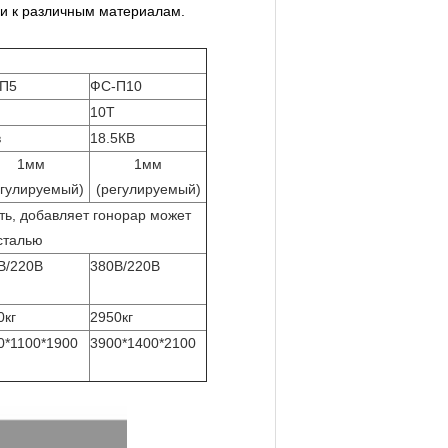
ми к различным материалам.
П5
ФС-П10
10Т
в
18.5КВ
1мм
1мм
егулируемый)
(регулируемый)
ть, добавляет гонорар может
сталью
В/220В
380В/220В
0кг
2950кг
0*1100*1900
3900*1400*2100