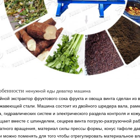
обенности
ненужной еды деватер машина
йной экстрактор фруктового сока фрукта и овоща винта сделан из
жавеющей стали. Машина состоит из двойного шредера вала, рамки
а, гидравлических систем и электрического раздела контроля и кож
щает вместе с шпинделем, сецкрев винта погрузо-разгрузочной ра
атного вращения, материал силы прессы формы, конус тафоле д
и можно поменять для того чтобы отрегулировать материальное вл