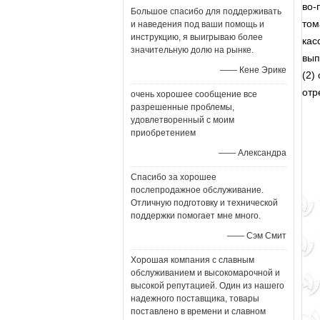
во-
Большое спасибо для поддерживать
том
и наведения под ваши помощь и
инструкцию, я выигрываю более
кас
значительную долю на рынке.
вып
—— Кене Эрике
(2)
отр
очень хорошее сообщение все
разрешенные проблемы,
удовлетворенный с моим
приобретением
—— Александра
Спасибо за хорошее
послепродажное обслуживание.
Отличную подготовку и технической
поддержки помогает мне много.
—— Сэм Смит
Хорошая компания с славным
обслуживанием и высокомарочной и
высокой репутацией. Один из нашего
надежного поставщика, товары
поставлено в времени и славном