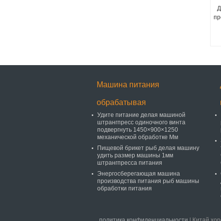
Д
пр
Машина питания
обрабатывая
Удите питание делая машиной
штрангпресс одиночного винта
подвергнуть 1450×900×1250
механической обработке Мм
Пищевой брикет рыб делая машину
удить размер машины 1мм
штрангпресса питания
Энергосберегающая машина
производства питания рыб машины
обработки питания
политика конфиденциальности
| Китай хор