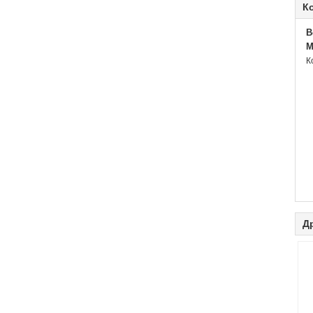
К
B
M
К
Д