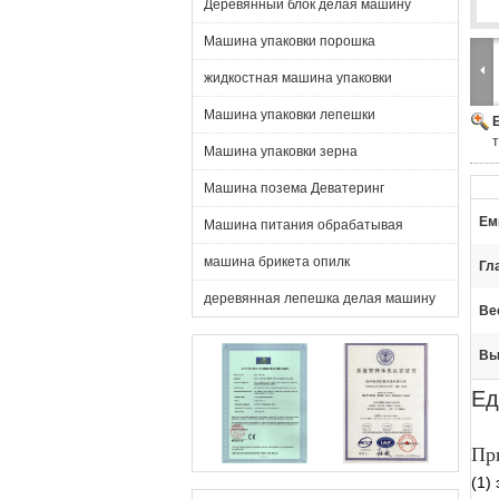
Деревянный блок делая машину
Машина упаковки порошка
жидкостная машина упаковки
Машина упаковки лепешки
Машина упаковки зерна
Машина позема Деватеринг
Ем
Машина питания обрабатывая
машина брикета опилк
Гл
деревянная лепешка делая машину
Ве
Вы
Ед
Пр
(1) 