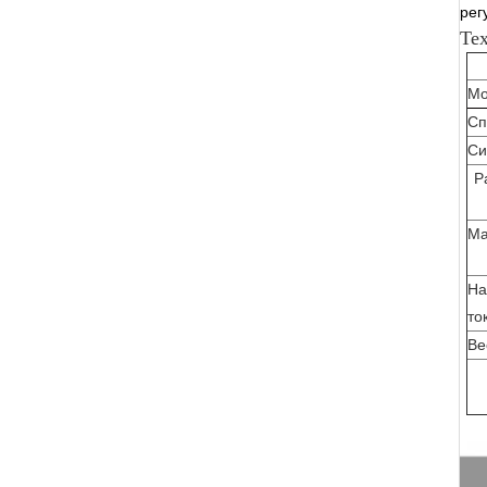
рег
Те
Мо
Сп
Си
Р
Ма
На
то
Ве