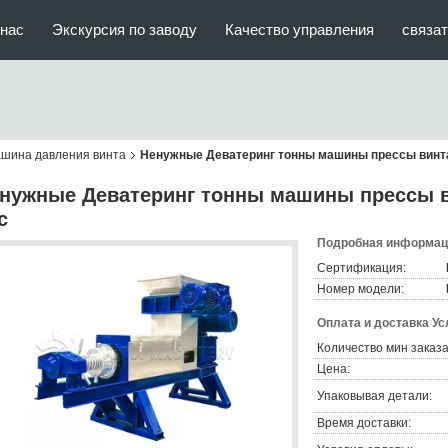
нас
Экскурсия по заводу
Качество управления
связат
ашина давления винта
Ненужные Деватеринг тонны машины прессы винта 
нужные Деватеринг тонны машины прессы ви
с
Подробная информаци
Сертификация:
Номер модели:
Оплата и доставка Ус
Количество мин заказа
Цена:
Упаковывая детали:
Время доставки: