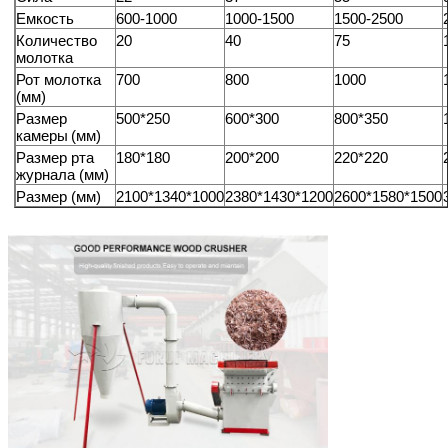
Емкость
600-1000
1000-1500
1500-2500
Количество
20
40
75
молотка
Рот молотка
700
800
1000
(
мм
)
Размер
500*250
600*300
800*350
камеры
(
мм
)
Размер рта
180*180
200*200
220*220
журнала (мм)
Размер (мм)
2100*1340*1000
2380*1430*1200
2600*1580*1500