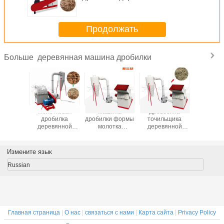
деревянная опилк делая
машину 380в
Продолжать
деревянная машина дробилки
Больше
янный
Молотковая
Машина
Древесина
Бел
альный
дробилка
дробилки формы
точильщика
деревя
нок
деревянной
молотка
деревянной
опилк м
янных
щепки
деревянная для
щепки большой
дробилки
машины
шлифовального
деревянной
емкости
маши
ки 22кв
станка низкого
лепешки делая
автоматическая
высо
Измените язык
евянного
потребления
высокий выход
задавливая
Эффиенс
есса
деревянная
белый цвет
1000 
Russian
1000-1500 кг/Х
Главная страница
|
О нас
|
связаться с нами
|
Карта сайта
|
Privacy Policy