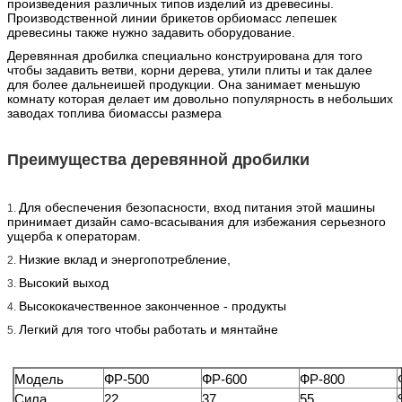
произведения различных типов изделий из древесины.
Производственной линии брикетов орбиомасс лепешек
древесины также нужно задавить оборудование.
Деревянная дробилка специально конструирована для того
чтобы задавить ветви, корни дерева, утили плиты и так далее
для более дальнеишей продукции. Она занимает меньшую
комнату которая делает им довольно популярность в небольших
заводах топлива биомассы размера
Преимущества деревянной дробилки
Для обеспечения безопасности, вход питания этой машины
1.
принимает дизайн само-всасывания для избежания серьезного
ущерба к операторам.
Низкие вклад и энергопотребление,
2.
Высокий выход
3.
Высококачественное законченное - продукты
4.
Легкий для того чтобы работать и мянтайне
5.
Модель
ФР-500
ФР-600
ФР-800
Сила
22
37
55