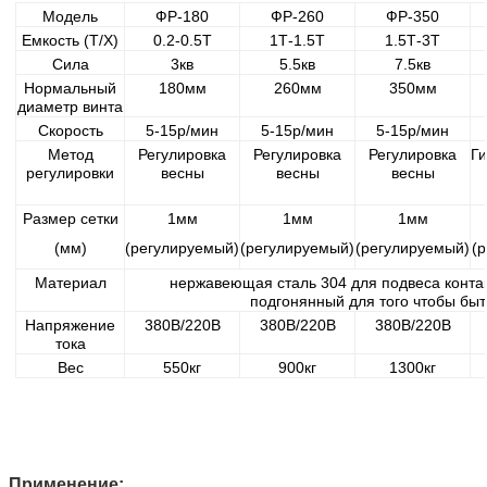
Модель
ФР-180
ФР-260
ФР-350
Емкость (Т/Х)
0.2-0.5Т
1Т-1.5Т
1.5Т-3Т
Сила
3кв
5.5кв
7.5кв
Нормальный
180мм
260мм
350мм
диаметр винта
Скорость
5-15р/мин
5-15р/мин
5-15р/мин
Метод
Регулировка
Регулировка
Регулировка
Г
регулировки
весны
весны
весны
Размер сетки
1мм
1мм
1мм
(мм)
(регулируемый)
(регулируемый)
(регулируемый)
(
Материал
нержавеющая сталь 304 для подвеса контак
подгонянный для того чтобы бы
Напряжение
380В/220В
380В/220В
380В/220В
тока
Вес
550кг
900кг
1300кг
Применение: