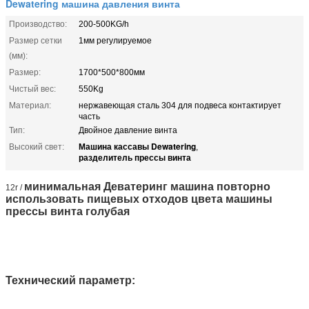
Dewatering машина давления винта
Производство:
200-500KG/h
Размер сетки
1мм регулируемое
(мм):
Размер:
1700*500*800мм
Чистый вес:
550Kg
Материал:
нержавеющая сталь 304 для подвеса контактирует
часть
Тип:
Двойное давление винта
Машина кассавы Dewatering
Высокий свет:
,
разделитель прессы винта
минимальная Деватеринг машина повторно
12r /
использовать пищевых отходов цвета машины
прессы винта голубая
Технический параметр: