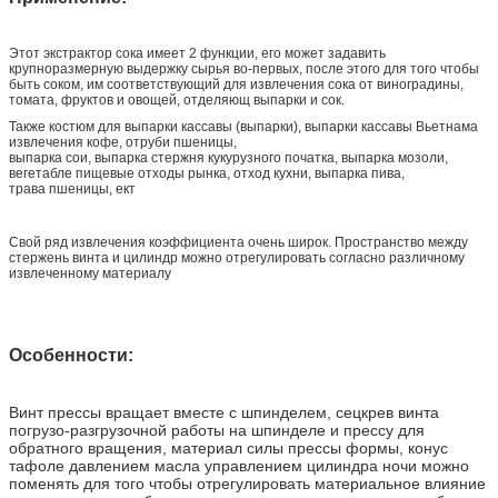
Этот экстрактор сока имеет 2 функции, его может задавить
крупноразмерную выдержку сырья во-первых, после этого для того чтобы
быть соком, им соответствующий для извлечения сока от виноградины,
томата, фруктов и овощей, отделяющ выпарки и сок.
Также костюм для выпарки кассавы (выпарки), выпарки кассавы Вьетнама
извлечения кофе, отруби пшеницы,
выпарка сои, выпарка стержня кукурузного початка, выпарка мозоли,
вегетабле пищевые отходы рынка, отход кухни, выпарка пива,
трава пшеницы, ект
Свой ряд извлечения коэффициента очень широк. Пространство между
стержень винта и цилиндр можно отрегулировать согласно различному
извлеченному материалу
Особенности:
Винт прессы вращает вместе с шпинделем, сецкрев винта
погрузо-разгрузочной работы на шпинделе и прессу для
обратного вращения, материал силы прессы формы, конус
тафоле давлением масла управлением цилиндра ночи можно
поменять для того чтобы отрегулировать материальное влияние