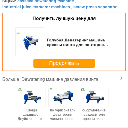
cassava dewatering machine
Бирки:
,
industrial juice extractor machines
screw press separator
,
Получить лучшую цену для
Голубая Деватеринг машина
прессы винта для повторно
использовать пищевых
отходов 12р/минута
Продолжать
Dewatering машина давления винта
Больше
рчески
Овощи
по горизонтали
оборудование
Девате
еринг
удваивают
Деватеринг
разделителя
машина 
 прессы
Джуйсер прессы
машина прессы
прессы винта
винта 3
а для
винта с 2
винта 3Кв 200-
380В
размером
ливать
функциями
500 Кг/Х емкости
используемое
шред