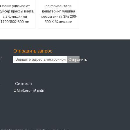
Овощи удваивают
по горизонтали
уйсер прессы винта
Деватеринг машина
с 2 функциями
прессы винта 3Кв 200-
1700*500*800 мм
500 Кг/Х емкости
Отправить запрос
/
Отправить
г
Ситемап
|
ц
Мобильный сайт