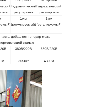
/мин
5-15р/мин
5-15р/мин
ческий
Гидравлический
Гидравлический
ровка
регулировка
регулировка
м
1мм
1мм
уемый)
(регулируемый)
(регулируемый)
 часть, добавляет гонорар может
й нержавеющей сталью
220В
380В/220В
380В/220В
0кг
3050кг
4300кг