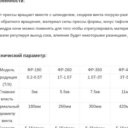
обенности:
т прессы вращает вместе с шпинделем, сецкрев винта погрузо-раз
 обратного вращения, материал силы прессы формы, конус тафо
индра ночи можно поменять для того чтобы отрегулировать матер
азом регулируя выход сока, влияние будет некоторыми разницам
хнический параметр:
Модель
ФР-180
ФР-260
ФР-350
ФР-4
родукция
0.2-0.5Т
1Т-1.5Т
1.5Т-3Т
3Т-
(Т/Х)
Главная
3кв
5.5кв
7.5кв
11к
власть
рмальный
180мм
260мм
350мм
420
диаметр
винта