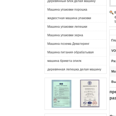
Деревянный блок делая машину
Машина упаковки порошка
жидкостная машина упаковки
5
Машина упаковки лепешки
Машина упаковки зерна
Гл
Машина позема Деватеринг
VO
Машина питания обрабатывая
машина брикета опилк
Ра
деревянная лепешка делая машину
Ма
Вы
пр
ра