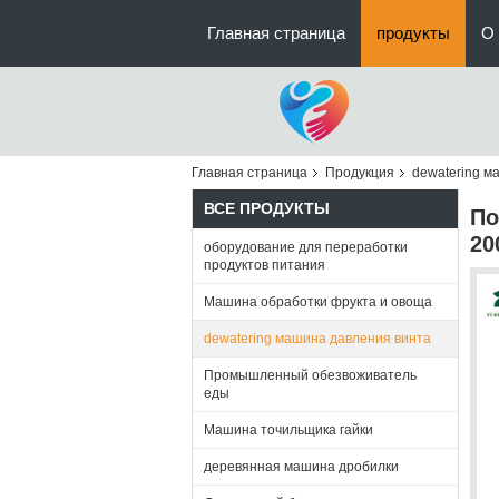
Главная страница
продукты
О 
Главная страница
Продукция
dewatering м
ВСЕ ПРОДУКТЫ
По
20
оборудование для переработки
продуктов питания
Машина обработки фрукта и овоща
dewatering машина давления винта
Промышленный обезвоживатель
еды
Машина точильщика гайки
деревянная машина дробилки