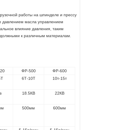
грузочной работы на шпинделе и прессу
ле давлением масла управлением
иальное влияние давления, таким
и должными к различным материалам.
20
ФР-500
ФР-600
5Т
6Т-10Т
10т-15т
в
18.5КВ
22КВ
мм
500мм
600мм