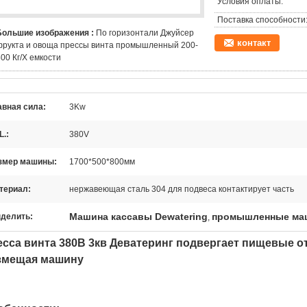
Условия оплаты:
Поставка способности
Большие изображения :
По горизонтали Джуйсер
контакт
фрукта и овоща прессы винта промышленный 200-
00 Кг/Х емкости
авная сила:
3Kw
L.:
380V
змер машины:
1700*500*800мм
териал:
нержавеющая сталь 304 для подвеса контактирует часть
Машина кассавы Dewatering
промышленные маш
делить:
,
есса винта 380В 3кв Деватеринг подвергает пищевые 
змещая машину