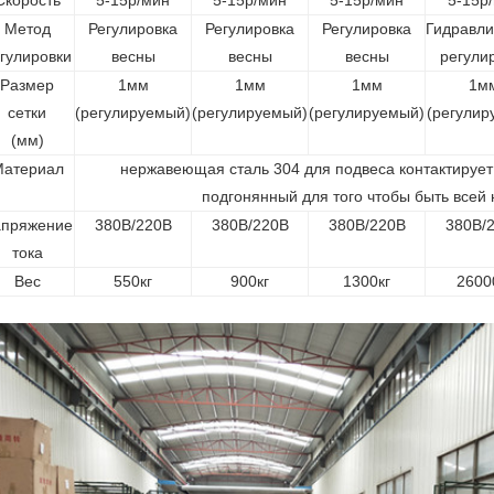
Скорость
5-15р/мин
5-15р/мин
5-15р/мин
5-15р
Метод
Регулировка
Регулировка
Регулировка
Гидравли
гулировки
весны
весны
весны
регули
Размер
1мм
1мм
1мм
1м
сетки
(регулируемый)
(регулируемый)
(регулируемый)
(регулир
(мм)
атериал
нержавеющая сталь 304 для подвеса контактирует
подгонянный для того чтобы быть все
пряжение
380В/220В
380В/220В
380В/220В
380В/
тока
Вес
550кг
900кг
1300кг
2600