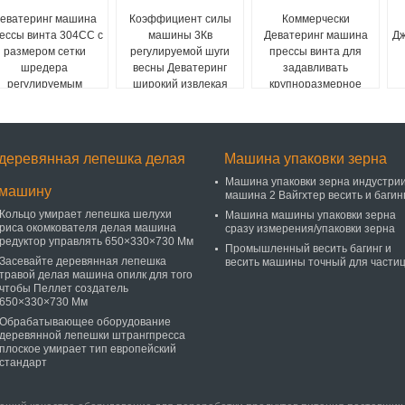
еватеринг машина
Коэффициент силы
Коммерчески
ессы винта 304СС с
машины 3Кв
Деватеринг машина
Дж
размером сетки
регулируемой шуги
прессы винта для
шредера
весны Деватеринг
задавливать
регулируемым
широкий извлекая
крупноразмерное
сырье
деревянная лепешка делая
Машина упаковки зерна
Машина упаковки зерна индустрии
машину
машина 2 Вайгхтер весить и багин
Кольцо умирает лепешка шелухи
Машина машины упаковки зерна
риса окомкователя делая машина
сразу измерения/упаковки зерна
редуктор управлять 650×330×730 Мм
Промышленный весить багинг и
Засевайте деревянная лепешка
весить машины точный для части
травой делая машина опилк для того
чтобы Пеллет создатель
650×330×730 Мм
Обрабатывающее оборудование
деревянной лепешки штрангпресса
плоское умирает тип европейский
стандарт