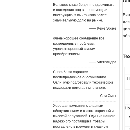
Ос
Большое спасибо для поддерживать
и наведения под ваши помощь и
Вин
инструкцию, я выигрываю более
значительную долю на рынке.
для
—— Кене Эрике
цил
обр
очень хорошее сообщение все
разрешенные проблемы,
удовлетворенный с моим
приобретением
Те
—— Александра
Спасибо за хорошее
послепродажное обслуживание.
П
Отличную подготовку и технической
поддержки помогает мне много.
—— Сэм Смит
Хорошая компания с славным
Но
обслуживанием и высокомарочной и
высокой репутацией. Один из нашего
надежного поставщика, товары
поставлено в времени и славном