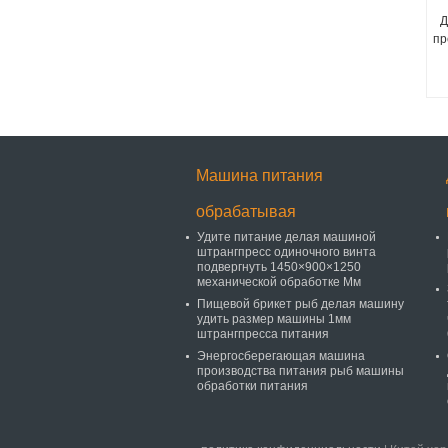
Д
пр
Машина питания
обрабатывая
Удите питание делая машиной
штрангпресс одиночного винта
подвергнуть 1450×900×1250
механической обработке Мм
Пищевой брикет рыб делая машину
удить размер машины 1мм
штрангпресса питания
Энергосберегающая машина
производства питания рыб машины
обработки питания