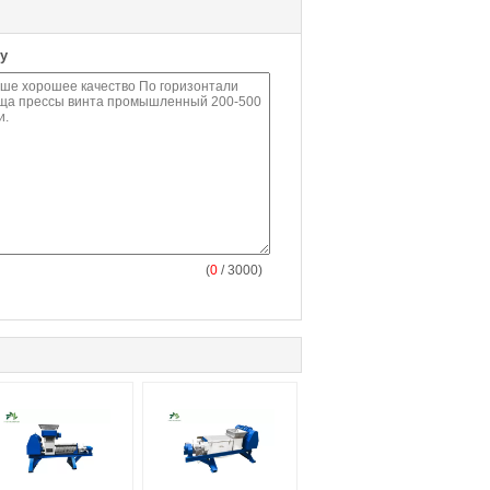
у
(
0
/ 3000)