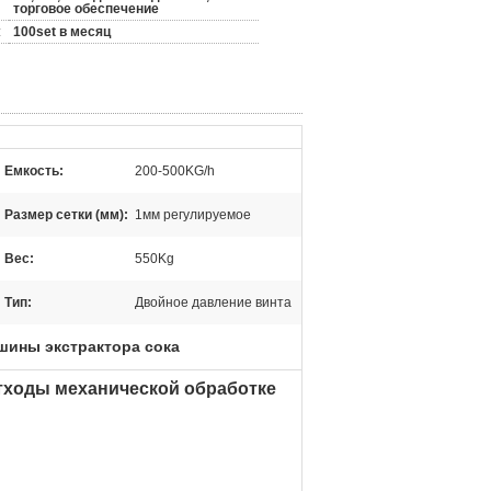
торговое обеспечение
:
100set в месяц
Емкость:
200-500KG/h
Размер сетки (мм):
1мм регулируемое
Вес:
550Kg
Тип:
Двойное давление винта
ины экстрактора сока
отходы механической обработке