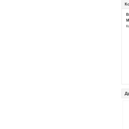
К
B
M
К
Д