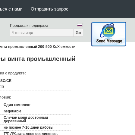
ься с нами
Отправить запрос
Продажа и поддержка：
Go
инта промышленный 200-500 Кг/Х емкости
ссы винта промышленный
я о продукте:
ISO/CE
FR
ловия:
:
Один комплект
negotiable
Случай моря достойный
деревянный
не познее 7-10 дней работы
Т/Т, Л/К, западное соединение,