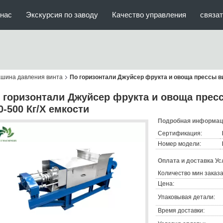
нас
Экскурсия по заводу
Качество управления
связат
ашина давления винта
По горизонтали Джуйсер фрукта и овоща прессы в
 горизонтали Джуйсер фрукта и овоща пре
0-500 Кг/Х емкости
Подробная информаци
Сертификация:
Номер модели:
Оплата и доставка Ус
Количество мин заказа
Цена:
Упаковывая детали:
Время доставки: