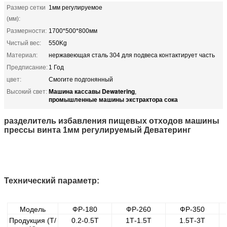
Размер сетки
1мм регулируемое
(мм):
Размерности:
1700*500*800мм
Чистый вес:
550Kg
Материал:
нержавеющая сталь 304 для подвеса контактирует часть
Предписание:
1 Год
цвет:
Смогите подгонянный
Машина кассавы Dewatering
Высокий свет:
,
промышленные машины экстрактора сока
разделитель избавления пищевых отходов машины
прессы винта 1мм регулируемый Деватеринг
Технический параметр:
Модель
ФР-180
ФР-260
ФР-350
Продукция (Т/
0.2-0.5Т
1Т-1.5Т
1.5Т-3Т