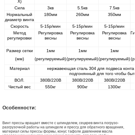
Х)
Сила
3кв
5.5кв
7.5кв
Нормальный
180мм
260мм
350мм
диаметр винта
Скорость
5-15р/мин
5-15р/мин
5-15р/мин
Метод
Регулировка
Регулировка
Регулировка
Г
регулировки
весны
весны
весны
Размер сетки
1мм
1мм
1мм
(мм)
(регулируемый)
(регулируемый)
(регулируемый)
(
Материал
нержавеющая сталь 304 для подвеса контак
подгонянный для того чтобы бы
ВОЛ.
380В/220В
380В/220В
380В/220В
Чистый вес
550кг
900кг
1300кг
Особенности:
Винт прессы вращает вместе с шпинделем, сецкрев винта погрузо-
разгрузочной работы на шпинделе и прессу для обратного вращения,
материал силы прессы формы, конус тафоле давлением масла