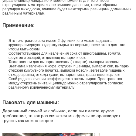
управлением цилиндра ночи можно поменять для того чтобы
отрегулировать материальное влияние давления, таким образом
регулируя выход сока, влияние будет некоторыми разницами должными к
различным материалам.
Применение:
Этот экстрактор сока имеет 2 функции, его может задавить
крупноразмерную выдержку сырья во-первых, после этого для того
чтобы быть соком.
Соответствующее для извлечения сока от виноградины, томата,
фруктов и овощей, отделяющ выпарки и сок.
Также костюм для выпарки кассавы (выпарки), выпарки кассавы
Вьетнама извлечения кофе, отрубей пшеницы, выпарки сои, выпарки
стержня кукурузного початка, выпарки мозоли, вегетабле пищевых
отходов рынка, отхода кухни, выпарки пива, травы пшеницы, ект
Свой ряд извлечения коэффициента очень широк. Пространство
между стержень винта и цилиндр можно отрегулировать согласно
различному извлеченному материалу
Паковать для машины:
Деревянный случай как обычно, если вы имеете другое
требование, то как раз свяжется мы фрелы.ве аранжирует
грузить как можно скорее.