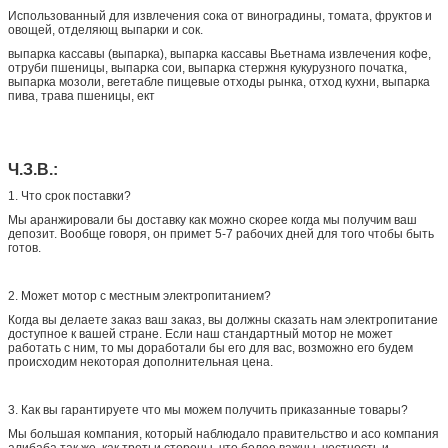
Использованный для извлечения сока от виноградины, томата, фруктов и
овощей, отделяющ выпарки и сок.
выпарка кассавы (выпарка), выпарка кассавы Вьетнама извлечения кофе,
отруби пшеницы, выпарка сои, выпарка стержня кукурузного початка,
выпарка мозоли, вегетабле пищевые отходы рынка, отход кухни, выпарка
пива, трава пшеницы, ект
Ч.З.В.:
1.
Что срок поставки?
Мы аранжировали бы доставку как можно скорее когда мы получим ваш
депозит. Вообще говоря, он примет 5-7 рабочих дней для того чтобы быть
готов.
2.
Может мотор с местным электропитанием?
Когда вы делаете заказ ваш заказ, вы должны сказать нам электропитание
доступное к вашей стране. Если наш стандартный мотор не может
работать с ним, то мы доработали бы его для вас, возможно его будем
происходим некоторая дополнительная цена.
3.
Как вы гарантируете что мы можем получить приказанные товары?
Мы большая компания, который наблюдало правительство и асо компания
алибаба так же, как третьи стороны, что более важны, честность и