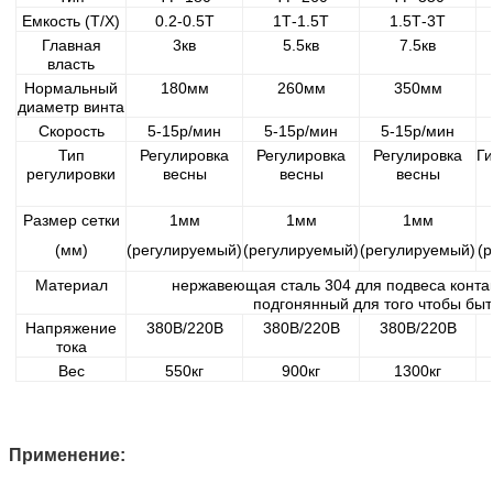
Емкость (Т/Х)
0.2-0.5Т
1Т-1.5Т
1.5Т-3Т
Главная
3кв
5.5кв
7.5кв
власть
Нормальный
180мм
260мм
350мм
диаметр винта
Скорость
5-15р/мин
5-15р/мин
5-15р/мин
Тип
Регулировка
Регулировка
Регулировка
Г
регулировки
весны
весны
весны
Размер сетки
1мм
1мм
1мм
(мм)
(регулируемый)
(регулируемый)
(регулируемый)
(
Материал
нержавеющая сталь 304 для подвеса контак
подгонянный для того чтобы бы
Напряжение
380В/220В
380В/220В
380В/220В
тока
Вес
550кг
900кг
1300кг
Применение: