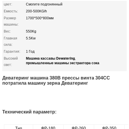
цвет:
Смогите подгонянный
Емкость:
200-500KG/h
Размер
1700*500*800мм
машины:
Вес:
550Kg
Главная
5.5Kw
сила:
Гарантия:
1 Год
Машина кассавы Dewatering
Высокий
,
промышленные машины экстрактора сока
свет:
Деватеринг машина 380В прессы винта 304СС
потратила машину зерна Деватеринг
Технический параметр:
Тип
ФР-180
ФР-260
ФР-350