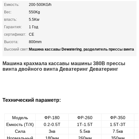
Емкость:
200-500KG/h
Вес:
550Kg
власть:
5.5Kw
Гарантия:
1 Год
сертификат:
CE
Высота:
800mm
Машина кассавы Dewatering
разделитель прессы винта
Высокий свет:
,
Машина крахмала кассавы машины 380В прессы
винта двойного винта Деватеринг Деватеринг
Технический параметр:
Модель
ФР-180
ФР-260
ФР-350
Емкость (Т/Х)
0.2-0.5Т
1Т-1.5Т
1.5Т-3Т
Сила
3кв
5.5кв
7.5кв
Нормальный
180мм
260мм
350мм