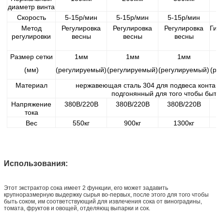
диаметр винта
Скорость
5-15р/мин
5-15р/мин
5-15р/мин
Метод
Регулировка
Регулировка
Регулировка
Г
регулировки
весны
весны
весны
Размер сетки
1мм
1мм
1мм
(мм)
(регулируемый)
(регулируемый)
(регулируемый)
(
Материал
нержавеющая сталь 304 для подвеса контак
подгонянный для того чтобы бы
Напряжение
380В/220В
380В/220В
380В/220В
тока
Вес
550кг
900кг
1300кг
Использования:
Этот экстрактор сока имеет 2 функции, его может задавить
крупноразмерную выдержку сырья во-первых, после этого для того чтобы
быть соком, им соответствующий для извлечения сока от виноградины,
томата, фруктов и овощей, отделяющ выпарки и сок.