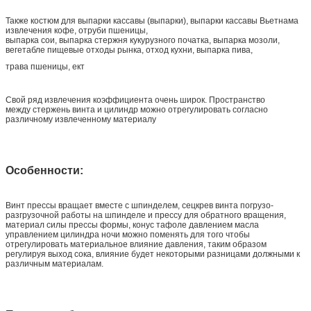
Также костюм для выпарки кассавы (выпарки), выпарки кассавы Вьетнама
извлечения кофе, отруби пшеницы,
выпарка сои, выпарка стержня кукурузного початка, выпарка мозоли,
вегетабле пищевые отходы рынка, отход кухни, выпарка пива,
трава пшеницы, ект
Свой ряд извлечения коэффициента очень широк. Пространство
между стержень винта и цилиндр можно отрегулировать согласно
различному извлеченному материалу
Особенности:
Винт прессы вращает вместе с шпинделем, сецкрев винта погрузо-
разгрузочной работы на шпинделе и прессу для обратного вращения,
материал силы прессы формы, конус тафоле давлением масла
управлением цилиндра ночи можно поменять для того чтобы
отрегулировать материальное влияние давления, таким образом
регулируя выход сока, влияние будет некоторыми разницами должными к
различным материалам.