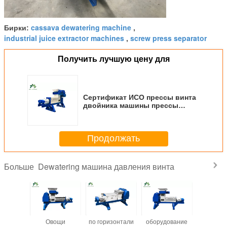
cassava dewatering machine
Бирки:
,
industrial juice extractor machines
screw press separator
,
Получить лучшую цену для
Сертификат ИСО прессы винта
двойника машины прессы
винта крахмала кассавы
Деватеринг
Продолжать
Dewatering машина давления винта
Больше
рчески
Овощи
по горизонтали
оборудование
Девате