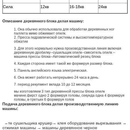
Сила
12кв
16-18кв
24кв
Описание
деревянного блока делая машину:
1.
Она обычно использовала для обработки деревянных ног
паллета мимо обжимает опилк.
2.
Пресса гидравлической системы и высокотемпературное
обжатие
3.
Для этого нормально нужна производственная линия включая
деревянную дробилку--сушильщик опилк--смеситель опилк --
машина прессы блока--Автоматический резец блока
4.
Каждая сторона имеет такой же формируя размер блока.
5.
Панель английского языка электрическая.
6.
Она может работать непрерывно 24 часа в день.
7.
период рекупмент вклада 10 до 12 месяцев.
мы изготовляем 3 тип деревянной прессы блока опилк
мачине.фирст одно 2 формируя головы, секунда одна 4 формируя
головы, в-третьих 6 формируя голов
Подача
производственную линию
деревянного блока делая
:
машины
→те сушильщика крушер→ клея оборудование вырезывания →
отжимая машины → машины деревянное черное