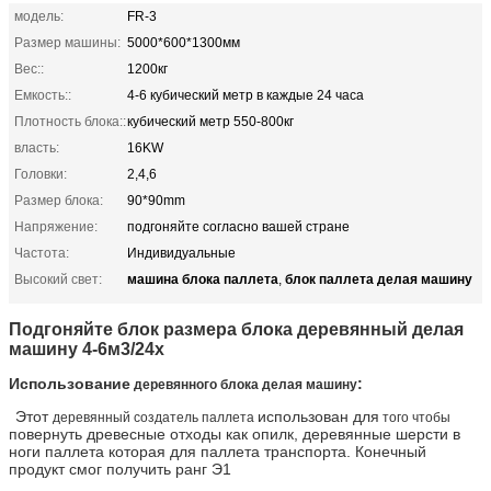
модель:
FR-3
Размер машины:
5000*600*1300мм
Вес::
1200кг
Емкость::
4-6 кубический метр в каждые 24 часа
Плотность блока::
кубический метр 550-800кг
власть:
16KW
Головки:
2,4,6
Размер блока:
90*90mm
Напряжение:
подгоняйте согласно вашей стране
Частота:
Индивидуальные
машина блока паллета
блок паллета делая машину
Высокий свет:
,
Подгоняйте блок размера блока деревянный делая
машину 4-6м3/24х
Использование
:
деревянного блока делая машину
Этот
использован для
деревянный создатель паллета
того чтобы
повернуть древесные отходы как опилк, деревянные шерсти в
ноги паллета которая для паллета транспорта. Конечный
продукт смог получить ранг Э1