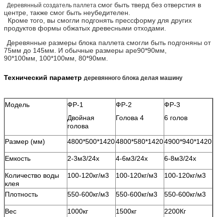
смог быть тверд без отверстия в
Деревянный создатель паллета
центре, также смог быть неубедителен.
Кроме того, вы смогли подгонять прессформу для других
продуктов формы обжатых древесными отходами.
Деревянные размеры блока паллета смогли быть подгоняны от
75мм до 145мм. И обычные размеры аре90*90мм,
90*100мм, 100*100мм, 80*90мм.
Технический параметр
деревянного блока делая машину
Модель
ФР-1
ФР-2
ФР-3
Двойная
Голова 4
6 голов
голова
Размер (мм)
4800*500*1420
4800*580*1420
4900*940*1420
Емкость
2-3м3/24х
4-6м3/24х
6-8м3/24х
Количество воды
100-120кг/м3
100-120кг/м3
100-120кг/м3
клея
Плотность
550-600кг/м3
550-600кг/м3
550-600кг/м3
Вес
1000кг
1500кг
2200Кг