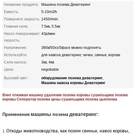
Название продукта:
Машина позема Деватеринг
Емкость:
5-10m3/h
Поверните скорость:
1450r/min
Главная сила:
7.5кв, 5.5кв
Насос поворачивает
43р/мин
скорость:
Напряжение:
380в/50хз/3фасе можно подгонять
Используйте:
для навоза деватеринг, чичен, свинья, корова
Сила насоса:
3кв, 4кв
Цена:
negotiable
оборудование позема деватеринг
Высокий свет:
,
Машина навоза коровы Деватеринг
Винт отжимая машину удаления позема коровы сушильщика позема
коровы Сеператор позема цены сушильщика позема цыпленка
машины
деватеринг:
Применение
позема
Отходы животноводства, как позем свиньи, навоз коровы,
1.