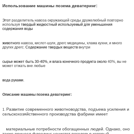
Использование машины позема деватеринг:
Этот
разделитель навоза
окружающей среды дружелюбный повторно
используя
твердый жидкостный используемый для уменьшения
содержания воды
животного
навоза, кислот-шуги, дрегс медицины, хлама кухни, и много
других дрегс.
Содержание твердых веществ
внутри
сырье может быть 30-40%, и влага конечного продукта около
40%, вы не
может отжать вне любые
вода руками.
Описание машины позема деватеринг:
Развитие современного животноводства, подъема усиления и
1.
сельскохозяйственного производства
фабрики имеет
материальные потребности обогащенных людей. Однако, оно
также принесл флоодинг нечистот поголовья который