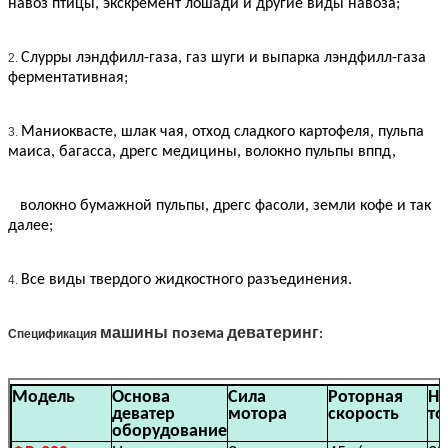
навоз птицы, экскремент лошади и другие виды навоза;
Слурры лэндфилл-газа, газ шуги и выпарка лэндфилл-газа
2.
ферментативная;
Маниоквасте, шлак чая, отход сладкого картофеля, пульпа
3.
маиса, багасса, дрегс медицины, волокно пульпы вппд,
волокно бумажной пульпы, дрегс фасоли, земли кофе и так
далее;
Все виды твердого жидкостного разъединения.
4.
машины
деватеринг
позема
Спецификация
:
Модель
Основа
Сила
Роторная
На
деватер
мотора
скорость
то
оборудование