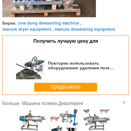
cow dung dewatering machine
Бирки:
,
manure dryer equipment
manure dewatering equipment
,
Получить лучшую цену для
Повторно использовать
оборудование удаления позема
коровы прессы винта
разделителя позема
Продолжать
Машина позема Деватеринг
Больше