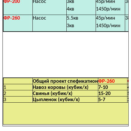
ФР-200
Насос
3кв
45р/мин
38
4кв
1450р/мин
ФР-260
Насос
5.5кв
45р/мин
38
3кв
1450р/мин
Общий проект спефикатион
ФР-260
Ф
1
Навоз коровы (кубик/х)
7-10
4
2
Свинья (кубик/х)
15-20
5
3
Цыпленок (кубик/х)
5-7
2