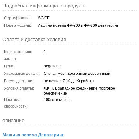
Подробная информация о продукте
Сертификация:
ISO/CE
Номер модели:
Машина позема ФР-200 и ФР-260 деватеринг
Оплата и доставка Условия
Количество мин
1
заказа:
Цена:
negotiable
Упаковывая детали:
Случай моря достойный деревянный
Время доставки:
не познее 7-10 дней работы
Условия оплаты:
Л/К, Т/Т, западное соединение, торговое
обеспечение
Поставка
100set в месяц
способности:
описание
Машина позема Деватеринг