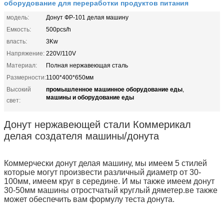
оборудование для переработки продуктов питания
модель:
Донут ФР-101 делая машину
Емкость:
500pcs/h
власть:
3Kw
Напряжение:
220V/110V
Материал:
Полная нержавеющая сталь
Размерности:
1100*400*650мм
промышленное машинное оборудование еды
Высокий
,
машины и оборудование еды
свет:
Донут нержавеющей стали Коммерикал
делая создателя машины/донута
Коммерчески донут делая машину, мы имеем 5 стилей
которые могут произвести различный диаметр от 30-
100мм, имеем круг в середине. И мы также имеем донут
30-50мм машины отростчатый круглый дяметер.ве также
может обеспечить вам формулу теста донута.