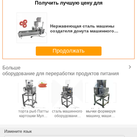
Получить лучшую цену для
Нержавеющая сталь машины
создателя донута машинного
оборудования пищевой
промышленности Коммерикал
Продолжать
Больше
оборудование для переработки продуктов питания
ина
Цель машины
Нержавеющая
Бургер Патты
Шред
ля Патты
торта рыб Патты
сталь машинного
мычки формируя
машин
гера
картошки Мулти
оборудования
машину, машину
оборудо
енка
для креветки и
пищевой
прессформы
пище
нного
говядины Патты
промышленности
Патты
промышле
ования
Патты говядины
гамбургера
бургер 
Измените язык
евой
для делать пирог
цыпленка