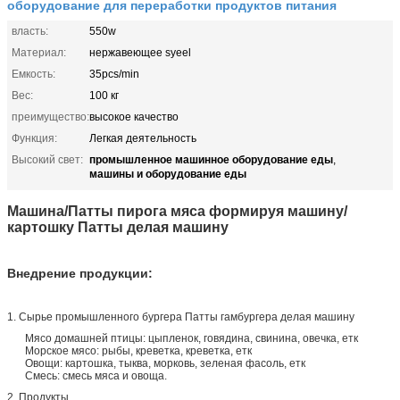
оборудование для переработки продуктов питания
власть:
550w
Материал:
нержавеющее syeel
Емкость:
35pcs/min
Вес:
100 кг
преимущество:
высокое качество
Функция:
Легкая деятельность
промышленное машинное оборудование еды
Высокий свет:
,
машины и оборудование еды
Машина/Патты пирога мяса формируя машину/
картошку Патты делая машину
Внедрение продукции:
1. Сырье промышленного бургера Патты гамбургера делая машину
Мясо домашней птицы: цыпленок, говядина, свинина, овечка, етк
Морское мясо: рыбы, креветка, креветка, етк
Овощи: картошка, тыква, морковь, зеленая фасоль, етк
Смесь: смесь мяса и овоща.
2. Продукты