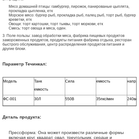
Мясо домашней птицы: гамбургер, пирожок, панированые цыплята,
прокладка цыпленка, етк
Морское мясо: бургер рыб, прокладка рыб, палец рыб, торт рыб, бургер
креветки, етк
Овощи: торт картошки, торт тыквы, торт моркови, етк
Смесь: торт овоща и мяса, оден.
3. Поле пользы: завод обработки мяса, фабрика пищевых продуктов
замороженных продуктов, продукты питания фабрика отдыха, ресторан
быстрого обслуживания, центр распределения продуктов питания и
другие блоки.
Параметр Течинкал:
Модель
Танк
Сила
емкость
напря
емкость
ФС-001
30Л
550В
35пкс/мин
240в/5
Деталь продукта:
Прессформа: Она может произвести различные формы
включая круг, квадрат, овал, треугольник, сердце и