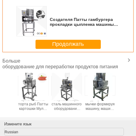
Создателя Патты гамбургера
прокладки цыпленка машины
производства продуктов
питания коммерчески
промышленные
Продолжать
Больше
оборудование для переработки продуктов питания
ина
Цель машины
Нержавеющая
Бургер Патты
Шред
ля Патты
торта рыб Патты
сталь машинного
мычки формируя
машин
гера
картошки Мулти
оборудования
машину, машину
оборудо
енка
для креветки и
пищевой
прессформы
пище
нного
говядины Патты
промышленности
Патты
промышле
ования
Патты говядины
гамбургера
бургер 
Измените язык
евой
для делать пирог
цыпленка
енности
мяса
маши
Russian
ы мяса