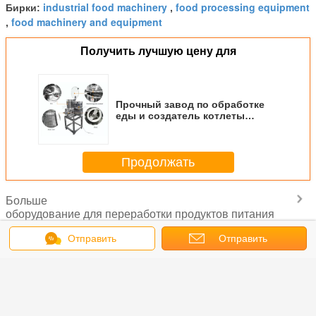
industrial food machinery
food processing equipment
Бирки:
,
food machinery and equipment
,
Получить лучшую цену для
Прочный завод по обработке
еды и создатель котлеты
машинного оборудования
легкий для того чтобы
очистить
Продолжать
Больше
оборудование для переработки продуктов питания
Отправить
Отправить
сообщение
запрос
ина
Цель машины
Нержавеющая
Бургер Патты
Шред
ля Патты
торта рыб Патты
сталь машинного
мычки формируя
машин
гера
картошки Мулти
оборудования
машину, машину
оборудо