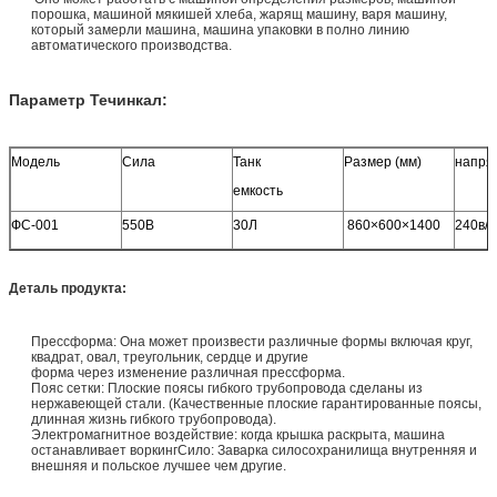
порошка, машиной мякишей хлеба, жарящ машину, варя машину,
который замерли машина, машина упаковки в полно линию
автоматического производства.
Параметр Течинкал:
Модель
Сила
Танк
Размер (мм)
напря
емкость
ФС-001
550В
30Л
860×600×1400
240в/5
Деталь продукта:
Прессформа: Она может произвести различные формы включая круг,
квадрат, овал, треугольник, сердце и другие
форма через изменение различная прессформа.
Пояс сетки: Плоские поясы гибкого трубопровода сделаны из
нержавеющей стали. (Качественные плоские гарантированные поясы,
длинная жизнь гибкого трубопровода).
Электромагнитное воздействие: когда крышка раскрыта, машина
останавливает воркингСило: Заварка силосохранилища внутренняя и
внешняя и польское лучшее чем другие.