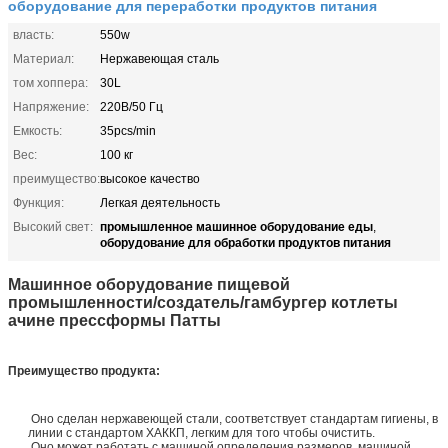
оборудование для переработки продуктов питания
власть:
550w
Материал:
Нержавеющая сталь
том хоппера:
30L
Напряжение:
220В/50 Гц
Емкость:
35pcs/min
Вес:
100 кг
преимущество:
высокое качество
Функция:
Легкая деятельность
промышленное машинное оборудование еды
Высокий свет:
,
оборудование для обработки продуктов питания
Машинное оборудование пищевой
промышленности/создатель/гамбургер котлеты
ачине прессформы Патты
Преимущество
продукта
:
Оно сделан нержавеющей стали, соответствует стандартам гигиены, в
линии с стандартом ХАККП, легким для того чтобы очистить.
Оно может работать с машиной определения размеров, машиной