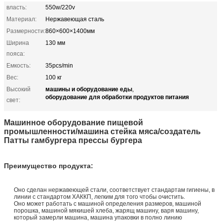
власть:
550w/220v
Материал:
Нержавеющая сталь
Размерности:
860×600×1400мм
Ширина
130 мм
пояса:
Емкость:
35pcs/min
Вес:
100 кг
машины и оборудование еды
Высокий
,
оборудование для обработки продуктов питания
свет:
Машинное оборудование пищевой
промышленности/машина стейка мяса/создатель
Патты гамбургера прессы бургера
Преимущество
продукта
:
Оно сделан нержавеющей стали, соответствует стандартам гигиены, в
линии с стандартом ХАККП, легким для того чтобы очистить.
Оно может работать с машиной определения размеров, машиной
порошка, машиной мякишей хлеба, жарящ машину, варя машину,
который замерли машина, машина упаковки в полно линию