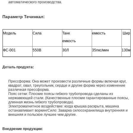
автоматического производства.
Параметр Течинкал:
Модель
Сила
Танк
емкость
Ширин
емкость
ФС-001
550В
30Л
35пкс/мин
130мм
Деталь продукта:
Прессформа: Она может произвести различные формы включая круг,
квадрат, овал, треугольник, сердце и другие
форма через изменение
различная прессформа.
Пояс сетки: Плоские поясы гибкого трубопровода сделаны из
нержавеющей стали. (Качественные плоские гарантированные поясы,
длинная жизнь гибкого трубопровода).
Электромагнитное воздействие: когда крышка раскрыта, машина
останавливает воркингСило: Заварка силосохранилища внутренняя и
внешняя и польское лучшее чем другие.
Внедрение продукции: