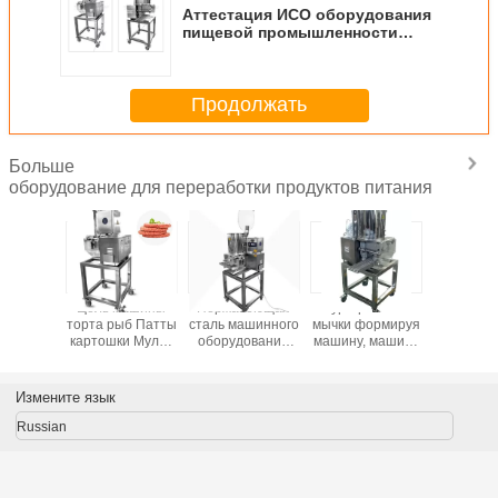
Аттестация ИСО оборудования
пищевой промышленности
стейка мяса коммерчески
Продолжать
Больше
оборудование для переработки продуктов питания
ина
Цель машины
Нержавеющая
Бургер Патты
Шред
ля Патты
торта рыб Патты
сталь машинного
мычки формируя
машин
гера
картошки Мулти
оборудования
машину, машину
оборудо
енка
для креветки и
пищевой
прессформы
пище
нного
говядины Патты
промышленности
Патты
промышле
ования
Патты говядины
гамбургера
бургер 
Измените язык
евой
для делать пирог
цыпленка
енности
мяса
маши
Russian
ы мяса