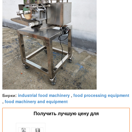
industrial food machinery
food processing equipment
Бирки:
,
food machinery and equipment
,
Получить лучшую цену для